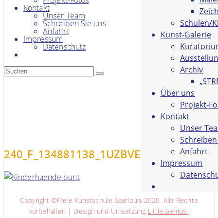
Projekt-Fotos
Kontakt
Zeic
Unser Team
Schulen/K
Schreiben Sie uns
Anfahrt
Kunst-Galerie
Impressum
Kuratori
Datenschutz
Ausstellu
Archiv
„STR
Über uns
Projekt-F
Kontakt
Unser Te
Schreiben
Anfahrt
240_F_134881138_1UZBVE3EhlI6a3o5Dj
Impressum
Datensch
Copyright ©Freie Kunstschule Saarlouis 2020. Alle Rechte
vorbehalten | Design und Umsetzung
Little.Genius-