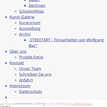
Projekt-Fotos
Kontakt
Zeichnen
Unser Team
Schulen/Kitas
Schreiben Sie uns
Anfahrt
Kunst-Galerie
Impressum
Kuratorium
Datenschutz
Ausstellung
Archiv
„STREETART – Fotoarbeiten von Wolfgang
Bier“
Über uns
Projekt-Fotos
Kontakt
Unser Team
Schreiben Sie uns
Logo Jomi
Anfahrt
Impressum
Datenschutz
Copyright ©Freie Kunstschule Saarlouis 2020. Alle Rechte
vorbehalten | Design und Umsetzung
Little.Genius-