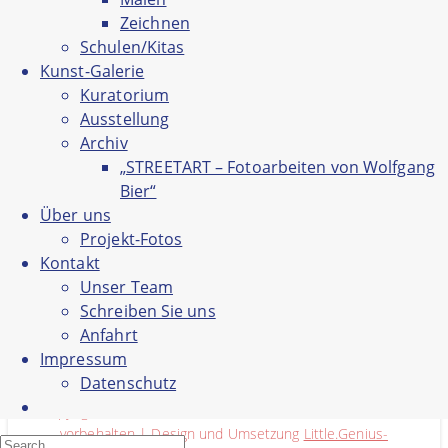
Projekt-Fotos
Kontakt
Zeichnen
Unser Team
Schulen/Kitas
Schreiben Sie uns
Anfahrt
Kunst-Galerie
Impressum
Kuratorium
Datenschutz
Ausstellung
Archiv
„STREETART – Fotoarbeiten von Wolfgang
Bier“
Über uns
Projekt-Fotos
Kontakt
Unser Team
Schreiben Sie uns
Teilnahmebedingungen_Anmeldung_FKS(
Anfahrt
Impressum
Datenschutz
Copyright ©Freie Kunstschule Saarlouis 2020. Alle Rechte
vorbehalten | Design und Umsetzung
Little.Genius-