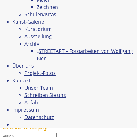
Projekt-Fotos
Kontakt
Zeichnen
Unser Team
Schulen/Kitas
Schreiben Sie uns
Anfahrt
Kunst-Galerie
Impressum
Kuratorium
Datenschutz
Ausstellung
Archiv
„STREETART – Fotoarbeiten von Wolfgang
Bier“
Über uns
Projekt-Fotos
Kontakt
Unser Team
Schreiben Sie uns
Logo_kreuzquer
Anfahrt
Impressum
Datenschutz
Leave a Reply